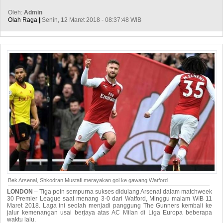
Oleh:
Admin
Olah Raga
|
Senin, 12 Maret 2018 - 08:37:48 WIB
Bek Arsenal, Shkodran Mustafi merayakan gol ke gawang Watford
LONDON
– Tiga poin sempurna sukses didulang Arsenal dalam matchweek
30 Premier League saat menang 3-0 dari Watford, Minggu malam WIB 11
Maret 2018. Laga ini seolah menjadi panggung The Gunners kembali ke
jalur kemenangan usai berjaya atas AC Milan di Liga Europa beberapa
waktu lalu.