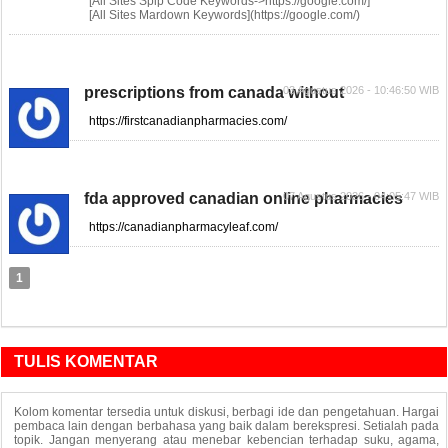
[All Sites Spip Code Keywords->https://google.com/]
[All Sites Mardown Keywords](https://google.com/)
prescriptions from canada without
03 Agustus 2026 - 10:46:50 WIB
https://firstcanadianpharmacies.com/
fda approved canadian online pharmacies
07 Agustus 2026 - 04:05:47 WIB
https://canadianpharmacyleaf.com/
1
TULIS KOMENTAR
Kolom komentar tersedia untuk diskusi, berbagi ide dan pengetahuan. Hargai
pembaca lain dengan berbahasa yang baik dalam berekspresi. Setialah pada
topik. Jangan menyerang atau menebar kebencian terhadap suku, agama,