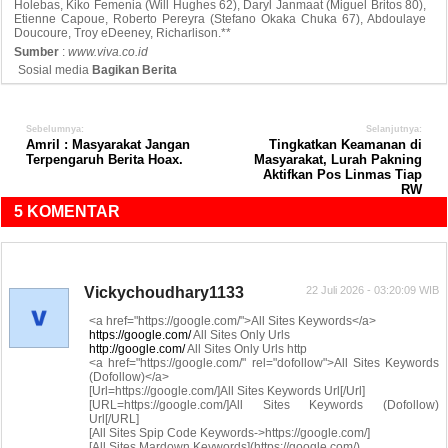
Holebas, Kiko Femenia (Will Hughes 62), Daryl Janmaat (Miguel Britos 80),
Etienne Capoue, Roberto Pereyra (Stefano Okaka Chuka 67), Abdoulaye
Doucoure, Troy eDeeney, Richarlison.**
Sumber
:
www.viva.co.id
Sosial media
Bagikan Berita
Sebelumnya:
Selanjutnya:
Amril : Masyarakat Jangan
Tingkatkan Keamanan di
Terpengaruh Berita Hoax.
Masyarakat, Lurah Pakning
Aktifkan Pos Linmas Tiap
RW
5 KOMENTAR
Vickychoudhary1133
22 Juli 2026 - 03:20:09 WIB
<a href="https://google.com/">All Sites Keywords</a>
https://google.com/
All Sites Only Urls
http://google.com/
All Sites Only Urls http
<a href="https://google.com/" rel="dofollow">All Sites Keywords
(Dofollow)</a>
[Url=https://google.com/]All Sites Keywords Url[/Url]
[URL=https://google.com/]All Sites Keywords (Dofollow)
Url[/URL]
[All Sites Spip Code Keywords->https://google.com/]
[All Sites Mardown Keywords](https://google.com/)