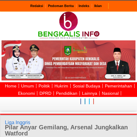
Redaksi
Pedoman Berita
Indeks
Iklan
Home
Umum
Politik
Hukrim
Sosial Budaya
Pemerintahan
Ekonomi
DPRD
Pendidikan
Lainnya
Nasional
Liga Inggris
Pilar Anyar Gemilang, Arsenal Jungkalkan
Watford