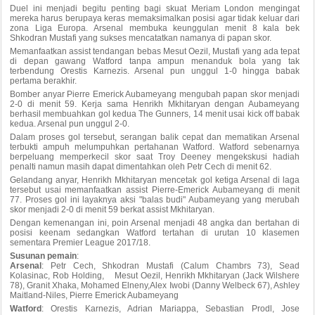
Duel ini menjadi begitu penting bagi skuat Meriam London mengingat
mereka harus berupaya keras memaksimalkan posisi agar tidak keluar dari
zona Liga Europa. Arsenal membuka keunggulan menit 8 kala bek
Shkodran Mustafi yang sukses mencatatkan namanya di papan skor.
Memanfaatkan
assist
tendangan bebas Mesut Oezil, Mustafi yang ada tepat
di depan gawang Watford tanpa ampun menanduk bola yang tak
terbendung Orestis Karnezis. Arsenal pun unggul 1-0 hingga babak
pertama berakhir.
Bomber anyar Pierre Emerick Aubameyang mengubah papan skor menjadi
2-0 di menit 59. Kerja sama Henrikh Mkhitaryan dengan Aubameyang
berhasil membuahkan gol kedua The Gunners, 14 menit usai kick off babak
kedua. Arsenal pun unggul 2-0.
Dalam proses gol tersebut, serangan balik cepat dan mematikan Arsenal
terbukti ampuh melumpuhkan pertahanan Watford. Watford sebenarnya
berpeluang memperkecil skor saat Troy Deeney mengekskusi hadiah
penalti namun masih dapat dimentahkan oleh Petr Cech di menit 62.
Gelandang anyar, Henrikh Mkhitaryan mencetak gol ketiga Arsenal di laga
tersebut usai memanfaatkan assist Pierre-Emerick Aubameyang di menit
77. Proses gol ini layaknya aksi "balas budi" Aubameyang yang merubah
skor menjadi 2-0 di menit 59 berkat
assist
Mkhitaryan.
Dengan kemenangan ini, poin Arsenal menjadi 48 angka dan bertahan di
posisi keenam sedangkan Watford tertahan di urutan 10 klasemen
sementara Premier League 2017/18.
Susunan pemain
:
Arsenal
:
Petr Cech, Shkodran Mustafi (Calum Chambrs 73), Sead
Kolasinac, Rob Holding, Mesut Oezil, Henrikh Mkhitaryan (Jack Wilshere
78), Granit Xhaka, Mohamed Elneny,Alex Iwobi (Danny Welbeck 67), Ashley
Maitland-Niles, Pierre Emerick Aubameyang
Watford
:
Orestis Karnezis, Adrian Mariappa, Sebastian Prodl, Jose