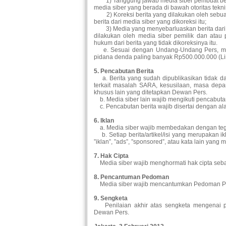
1) Tanggung jawab media siber pembuat berita 
media siber yang berada di bawah otoritas tekn
2) Koreksi berita yang dilakukan oleh sebuah 
berita dari media siber yang dikoreksi itu;
3) Media yang menyebarluaskan berita dari se
dilakukan oleh media siber pemilik dan atau
hukum dari berita yang tidak dikoreksinya itu.
e. Sesuai dengan Undang-Undang Pers, media
pidana denda paling banyak Rp500.000.000 (Lim
5. Pencabutan Berita
a. Berita yang sudah dipublikasikan tidak dap
terkait masalah SARA, kesusilaan, masa dep
khusus lain yang ditetapkan Dewan Pers.
b. Media siber lain wajib mengikuti pencabutan 
c. Pencabutan berita wajib disertai dengan a
6. Iklan
a. Media siber wajib membedakan dengan tegas
b. Setiap berita/artikel/isi yang merupakan ik
”iklan”, ”ads”, ”sponsored”, atau kata lain yang 
7. Hak Cipta
Media siber wajib menghormati hak cipta seb
8. Pencantuman Pedoman
Media siber wajib mencantumkan Pedoman Pembe
9. Sengketa
Penilaian akhir atas sengketa mengenai pe
Dewan Pers.