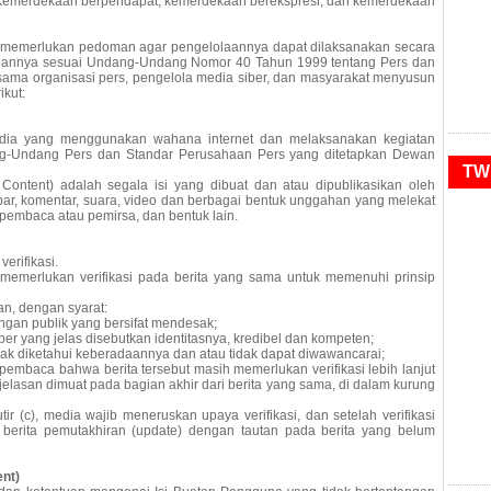
i kemerdekaan berpendapat, kemerdekaan berekspresi, dan kemerdekaan
ga memerlukan pedoman agar pengelolaannya dapat dilaksanakan secara
jibannya sesuai Undang-Undang Nomor 40 Tahun 1999 tentang Pers dan
ersama organisasi pers, pengelola media siber, dan masyarakat menyusun
kut:
ia yang menggunakan wahana internet dan melaksanakan kegiatan
dang-Undang Pers dan Standar Perusahaan Pers yang ditetapkan Dewan
TW
tent) adalah segala isi yang dibuat dan atau dipublikasikan oleh
mbar, komentar, suara, video dan berbagai bentuk unggahan yang melekat
 pembaca atau pemirsa, dan bentuk lain.
erifikasi.
memerlukan verifikasi pada berita yang sama untuk memenuhi prinsip
an, dengan syarat:
an publik yang bersifat mendesak;
yang jelas disebutkan identitasnya, kredibel dan kompeten;
ak diketahui keberadaannya dan atau tidak dapat diwawancarai;
aca bahwa berita tersebut masih memerlukan verifikasi lebih lanjut
lasan dimuat pada bagian akhir dari berita yang sama, di dalam kurung
 (c), media wajib meneruskan upaya verifikasi, dan setelah verifikasi
a berita pemutakhiran (update) dengan tautan pada berita yang belum
ent)