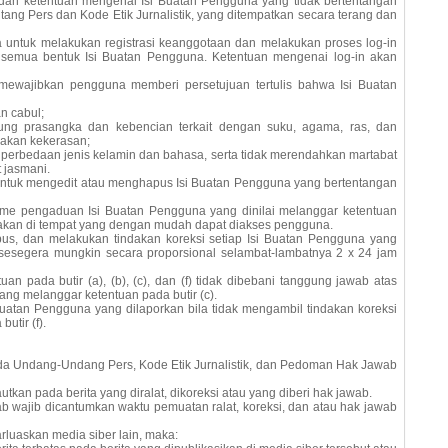
an ketentuan mengenai Isi Buatan Pengguna yang tidak bertentangan
ng Pers dan Kode Etik Jurnalistik, yang ditempatkan secara terang dan
untuk melakukan registrasi keanggotaan dan melakukan proses log-in
n semua bentuk Isi Buatan Pengguna. Ketentuan mengenai log-in akan
mewajibkan pengguna memberi persetujuan tertulis bahwa Isi Buatan
n cabul;
asangka dan kebencian terkait dengan suku, agama, ras, dan
dakan kekerasan;
 perbedaan jenis kelamin dan bahasa, serta tidak merendahkan martabat
t jasmani.
ntuk mengedit atau menghapus Isi Buatan Pengguna yang bertentangan
e pengaduan Isi Buatan Pengguna yang dinilai melanggar ketentuan
diakan di tempat yang dengan mudah dapat diakses pengguna.
, dan melakukan tindakan koreksi setiap Isi Buatan Pengguna yang
, sesegera mungkin secara proporsional selambat-lambatnya 2 x 24 jam
 pada butir (a), (b), (c), dan (f) tidak dibebani tanggung jawab atas
ang melanggar ketentuan pada butir (c).
atan Pengguna yang dilaporkan bila tidak mengambil tindakan koreksi
utir (f).
da Undang-Undang Pers, Kode Etik Jurnalistik, dan Pedoman Hak Jawab
utkan pada berita yang diralat, dikoreksi atau yang diberi hak jawab.
wab wajib dicantumkan waktu pemuatan ralat, koreksi, dan atau hak jawab
arluaskan media siber lain, maka: