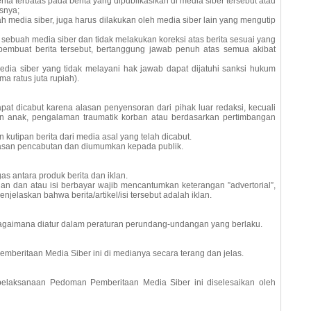
terbatas pada berita yang dipublikasikan di media siber tersebut atau
isnya;
media siber, juga harus dilakukan oleh media siber lain yang mengutip
buah media siber dan tidak melakukan koreksi atas berita sesuai yang
 pembuat berita tersebut, bertanggung jawab penuh atas semua akibat
 siber yang tidak melayani hak jawab dapat dijatuhi sanksi hukum
a ratus juta rupiah).
at dicabut karena alasan penyensoran dari pihak luar redaksi, kecuali
an anak, pengalaman traumatik korban atau berdasarkan pertimbangan
kutipan berita dari media asal yang telah dicabut.
lasan pencabutan dan diumumkan kepada publik.
 antara produk berita dan iklan.
lan dan atau isi berbayar wajib mencantumkan keterangan ”advertorial”,
menjelaskan bahwa berita/artikel/isi tersebut adalah iklan.
agaimana diatur dalam peraturan perundang-undangan yang berlaku.
ritaan Media Siber ini di medianya secara terang dan jelas.
laksanaan Pedoman Pemberitaan Media Siber ini diselesaikan oleh