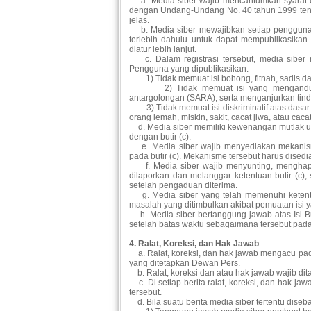
a. Media siber wajib mencantumkan syarat d
dengan Undang-Undang No. 40 tahun 1999 tenta
jelas.
b. Media siber mewajibkan setiap pengguna 
terlebih dahulu untuk dapat mempublikasika
diatur lebih lanjut.
c. Dalam registrasi tersebut, media siber 
Pengguna yang dipublikasikan:
1) Tidak memuat isi bohong, fitnah, sadis da
2) Tidak memuat isi yang mengandung pr
antargolongan (SARA), serta menganjurkan tin
3) Tidak memuat isi diskriminatif atas dasar
orang lemah, miskin, sakit, cacat jiwa, atau caca
d. Media siber memiliki kewenangan mutlak u
dengan butir (c).
e. Media siber wajib menyediakan mekanism
pada butir (c). Mekanisme tersebut harus dise
f. Media siber wajib menyunting, menghapus
dilaporkan dan melanggar ketentuan butir (c)
setelah pengaduan diterima.
g. Media siber yang telah memenuhi ketentuan
masalah yang ditimbulkan akibat pemuatan isi y
h. Media siber bertanggung jawab atas Isi Bu
setelah batas waktu sebagaimana tersebut pada b
4. Ralat, Koreksi, dan Hak Jawab
a. Ralat, koreksi, dan hak jawab mengacu pa
yang ditetapkan Dewan Pers.
b. Ralat, koreksi dan atau hak jawab wajib dita
c. Di setiap berita ralat, koreksi, dan hak ja
tersebut.
d. Bila suatu berita media siber tertentu diseb