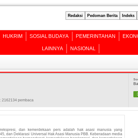
Redaksi
Pedoman Berita
Indeks
HUKRIM
SOSIAL BUDAYA
PEMERINTAHAN
EKON
LAINNYA
NASIONAL
So
Ba
: 2162134 pembaca
rekspresi, dan kemerdekaan pers adalah hak asasi manusia yang
45, dan Deklarasi Universal Hak Asasi Manusia PBB. Keberadaan media