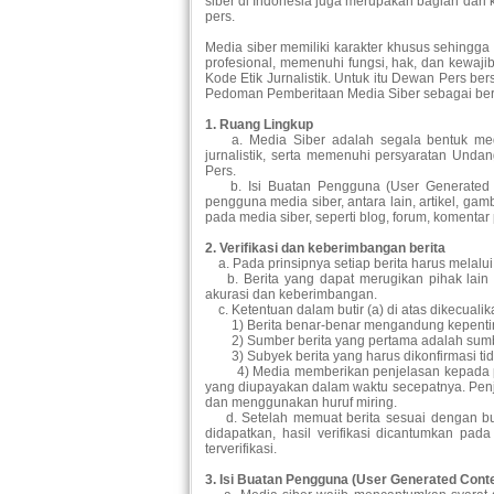
siber di Indonesia juga merupakan bagian dar
pers.
Media siber memiliki karakter khusus sehing
profesional, memenuhi fungsi, hak, dan kewa
Kode Etik Jurnalistik. Untuk itu Dewan Pers b
Pedoman Pemberitaan Media Siber sebagai beri
1. Ruang Lingkup
a. Media Siber adalah segala bentuk med
jurnalistik, serta memenuhi persyaratan Un
Pers.
b. Isi Buatan Pengguna (User Generated Con
pengguna media siber, antara lain, artikel, ga
pada media siber, seperti blog, forum, komentar
2. Verifikasi dan keberimbangan berita
a. Pada prinsipnya setiap berita harus melalui v
b. Berita yang dapat merugikan pihak lain 
akurasi dan keberimbangan.
c. Ketentuan dalam butir (a) di atas dikecualik
1) Berita benar-benar mengandung kepenting
2) Sumber berita yang pertama adalah sumber 
3) Subyek berita yang harus dikonfirmasi tid
4) Media memberikan penjelasan kepada pemb
yang diupayakan dalam waktu secepatnya. Penje
dan menggunakan huruf miring.
d. Setelah memuat berita sesuai dengan butir
didapatkan, hasil verifikasi dicantumkan pad
terverifikasi.
3. Isi Buatan Pengguna (User Generated Cont