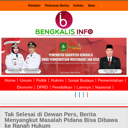
Redaksi
Pedoman Berita
Indeks
Iklan
Home
Umum
Politik
Hukrim
Sosial Budaya
Pemerintahan
Ekonomi
DPRD
Pendidikan
Lainnya
Nasional
Tak Selesai di Dewan Pers, Berita
Menyangkut Masalah Pidana Bisa Dibawa
ke Ranah Hukum