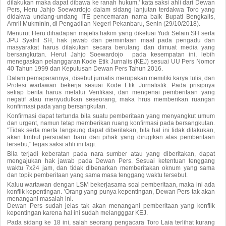
dilakukan maka dapat dibawa ke ranah hukum,' kata saksi ahli dari Dewan
Pers, Heru Jahjo Soewardojo dalam sidang lanjutan terdakwa Toro yang
didakwa undang-undang ITE pencemaran nama baik Bupati Bengkalis,
Amril Mukminin, di Pengadilan Negeri Pekanbaru, Senin (29/10/2018).
Menurut Heru dihadapan majelis hakim yang diketuai Yudi Selain SH serta
JPU Syafril SH, hak jawab dan permintaan maaf pada pengadu dan
masyarakat harus dilakukan secara berulang dan dimuat media yang
bersangkutan. Herut Jahjo Soewardojo pada kesempatan ini, lebih
menegaskan pelanggaran Kode Etik Jurnalis (KEJ) sesuai UU Pers Nomor
40 Tahun 1999 dan Keputusan Dewan Pers Tahun 2016.
Dalam pemaparannya, disebut jurnalis merupakan memiliki karya tulis, dan
Profesi wartawan bekerja sesuai Kode Etik Jurnalistik. Pada prisipnya
setiap berita harus melalui Verifikasi, dan mengenai pemberitaan yang
negatif atau menyudutkan seseorang, maka hrus memberikan ruangan
konfirmasi pada yang bersangkutan.
Konfirmasi dapat tertunda bila suatu pemberitaan yang menyangkut umum
dan urgent, namun tetap memberikan ruang konfirmasi pada bersangkutan.
"Tidak serta merta langsung dapat diberitakan, bila hal ini tidak dilakukan,
akan timbul persoalan baru dari pihak yang dirugikan atas pemberitaan
tersebu," tegas saksi ahli ini lagi.
Bila terjadi keberatan pada nara sumber atau yang diberitakan, dapat
mengajukan hak jawab pada Dewan Pers. Sesuai ketentuan tenggang
waktu 7x24 jam, dan tidak dibenarkan memberitakan oknum yang sama
dan topik pemberitaan yang sama masa tenggang waktu tersebut.
Kaluu wartawan dengan LSM bekerjasama soal pemberitaan, maka ini ada
konflik kepentingan. 'Orang yang punya kepentingan, Dewan Pers tak akan
menangani masalah ini.
Dewan Pers sudah jelas tak akan menangani pemberitaan yang konflik
kepentingan karena hal ini sudah melangggar KEJ.
Pada sidang ke 18 ini, salah seorang pengacara Toro Laia terlihat kurang