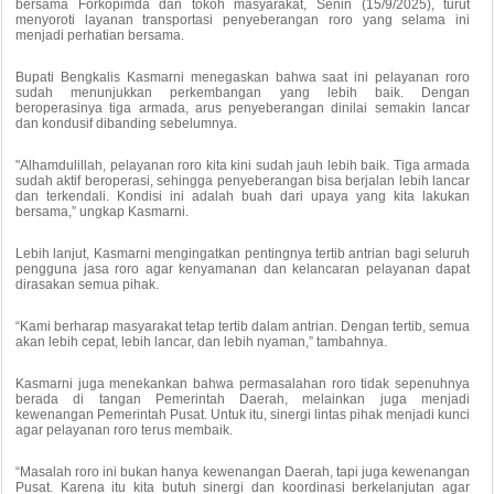
bersama Forkopimda dan tokoh masyarakat, Senin (15/9/2025), turut
menyoroti layanan transportasi penyeberangan roro yang selama ini
menjadi perhatian bersama.
Bupati Bengkalis Kasmarni menegaskan bahwa saat ini pelayanan roro
sudah menunjukkan perkembangan yang lebih baik. Dengan
beroperasinya tiga armada, arus penyeberangan dinilai semakin lancar
dan kondusif dibanding sebelumnya.
"Alhamdulillah, pelayanan roro kita kini sudah jauh lebih baik. Tiga armada
sudah aktif beroperasi, sehingga penyeberangan bisa berjalan lebih lancar
dan terkendali. Kondisi ini adalah buah dari upaya yang kita lakukan
bersama,” ungkap Kasmarni.
Lebih lanjut, Kasmarni mengingatkan pentingnya tertib antrian bagi seluruh
pengguna jasa roro agar kenyamanan dan kelancaran pelayanan dapat
dirasakan semua pihak.
“Kami berharap masyarakat tetap tertib dalam antrian. Dengan tertib, semua
akan lebih cepat, lebih lancar, dan lebih nyaman,” tambahnya.
Kasmarni juga menekankan bahwa permasalahan roro tidak sepenuhnya
berada di tangan Pemerintah Daerah, melainkan juga menjadi
kewenangan Pemerintah Pusat. Untuk itu, sinergi lintas pihak menjadi kunci
agar pelayanan roro terus membaik.
“Masalah roro ini bukan hanya kewenangan Daerah, tapi juga kewenangan
Pusat. Karena itu kita butuh sinergi dan koordinasi berkelanjutan agar