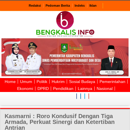
Redaksi
Pedoman Berita
Indeks
Iklan
Home
Umum
Politik
Hukrim
Sosial Budaya
Pemerintahan
Ekonomi
DPRD
Pendidikan
Lainnya
Nasional
Kasmarni : Roro Kondusif Dengan Tiga
Armada, Perkuat Sinergi dan Ketertiban
Antrian