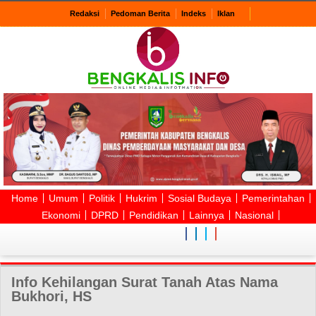
Redaksi
Pedoman Berita
Indeks
Iklan
Home
Umum
Politik
Hukrim
Sosial Budaya
Pemerintahan
Ekonomi
DPRD
Pendidikan
Lainnya
Nasional
Info Kehilangan Surat Tanah Atas Nama
Bukhori, HS