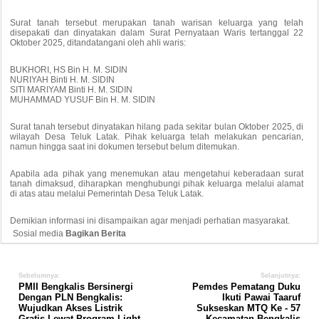
Surat tanah tersebut merupakan tanah warisan keluarga yang telah
disepakati dan dinyatakan dalam Surat Pernyataan Waris tertanggal 22
Oktober 2025, ditandatangani oleh ahli waris:
BUKHORI, HS Bin H. M. SIDIN
NURIYAH Binti H. M. SIDIN
SITI MARIYAM Binti H. M. SIDIN
MUHAMMAD YUSUF Bin H. M. SIDIN
Surat tanah tersebut dinyatakan hilang pada sekitar bulan Oktober 2025, di
wilayah Desa Teluk Latak. Pihak keluarga telah melakukan pencarian,
namun hingga saat ini dokumen tersebut belum ditemukan.
Apabila ada pihak yang menemukan atau mengetahui keberadaan surat
tanah dimaksud, diharapkan menghubungi pihak keluarga melalui alamat
di atas atau melalui Pemerintah Desa Teluk Latak.
Demikian informasi ini disampaikan agar menjadi perhatian masyarakat.
Sosial media
Bagikan Berita
Sebelumnya:
Selanjutnya:
PMII Bengkalis Bersinergi
Pemdes Pematang Duku
Dengan PLN Bengkalis:
Ikuti Pawai Taaruf
Wujudkan Akses Listrik
Sukseskan MTQ Ke - 57
Gratis Lewat Program Light
Kecamatan Bengkalis