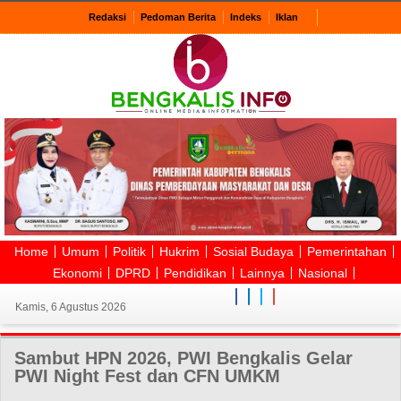
Redaksi
Pedoman Berita
Indeks
Iklan
Home
Umum
Politik
Hukrim
Sosial Budaya
Pemerintahan
Ekonomi
DPRD
Pendidikan
Lainnya
Nasional
Kamis, 6 Agustus 2026
Sambut HPN 2026, PWI Bengkalis Gelar
PWI Night Fest dan CFN UMKM