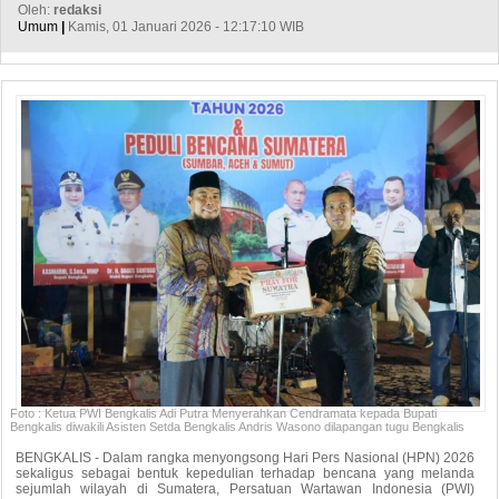
Oleh:
redaksi
Umum
|
Kamis, 01 Januari 2026 - 12:17:10 WIB
Foto : Ketua PWI Bengkalis Adi Putra Menyerahkan Cendramata kepada Bupati
Bengkalis diwakili Asisten Setda Bengkalis Andris Wasono dilapangan tugu Bengkalis
BENGKALIS - Dalam rangka menyongsong Hari Pers Nasional (HPN) 2026
sekaligus sebagai bentuk kepedulian terhadap bencana yang melanda
sejumlah wilayah di Sumatera, Persatuan Wartawan Indonesia (PWI)