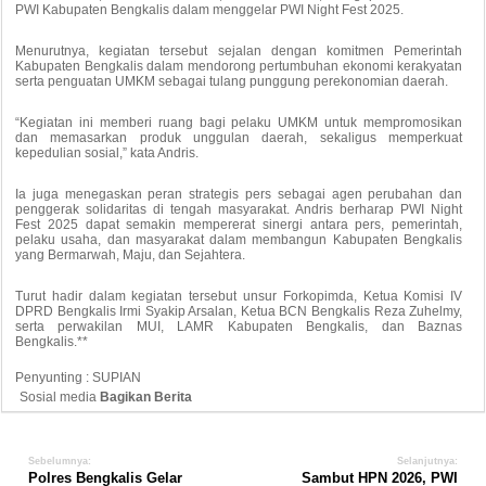
PWI Kabupaten Bengkalis dalam menggelar PWI Night Fest 2025.
Menurutnya, kegiatan tersebut sejalan dengan komitmen Pemerintah
Kabupaten Bengkalis dalam mendorong pertumbuhan ekonomi kerakyatan
serta penguatan UMKM sebagai tulang punggung perekonomian daerah.
“Kegiatan ini memberi ruang bagi pelaku UMKM untuk mempromosikan
dan memasarkan produk unggulan daerah, sekaligus memperkuat
kepedulian sosial,” kata Andris.
Ia juga menegaskan peran strategis pers sebagai agen perubahan dan
penggerak solidaritas di tengah masyarakat. Andris berharap PWI Night
Fest 2025 dapat semakin mempererat sinergi antara pers, pemerintah,
pelaku usaha, dan masyarakat dalam membangun Kabupaten Bengkalis
yang Bermarwah, Maju, dan Sejahtera.
Turut hadir dalam kegiatan tersebut unsur Forkopimda, Ketua Komisi IV
DPRD Bengkalis Irmi Syakip Arsalan, Ketua BCN Bengkalis Reza Zuhelmy,
serta perwakilan MUI, LAMR Kabupaten Bengkalis, dan Baznas
Bengkalis.**
Penyunting : SUPIAN
Sosial media
Bagikan Berita
Sebelumnya:
Selanjutnya:
Polres Bengkalis Gelar
Sambut HPN 2026, PWI