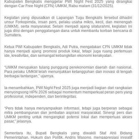
Kabupaten Bengkalis menggelar PWI Night Fest 2025 yang dirangkai
dengan Car Free Night (CFN) UMKM, Rabu malam (31/12/2025).
Kegiatan yang dipusatkan di Lapangan Tugu Bengkalis tersebut dihadiri
unsur Forkopimda, insan pers, pelaku usaha mikro, kecil, dan menengah
(UMKM), serta masyarakat. Selain menjadi ajang silaturahmi, kegiatan ini
juga diisi dengan penggalangan dana untuk membantu korban bencana di
Sumatera.
Ketua PWI Kabupaten Bengkalis, Adi Putra, mengatakan CFN UMKM tidak
hanya menjadi ajang promosi produk lokal, tetapi juga ruang pertemuan
ide, kreativitas, dan semangat kebangkitan ekonomi kerakyatan.
“UMKM merupakan tulang punggung perekonomian daerah dan nasional.
Para pelaku UMKM telah menunjukkan ketangguhan dan inovasi di tengah
berbagai tantangan,” ujarnya.
Ia menambahkan, PWI Night Fest 2025 juga menjadi bagian dari rangkaian
menyongsong HPN 2026 sebagai momentum memperkuat peran pers yang
profesional, independen, dan berintegritas.
“Pers tidak hanya menyampaikan informasi, tetapi juga berperan sebagai
mitra pembangunan dan jembatan aspirasi masyarakat. Sinergi pers dan
UMKM penting untuk mengangkat potensi lokal dan memperluas akses
pasar,” jelasnya.
Sementara itu, Bupati Bengkalis yang diwakili Staf Ahli Bidang
Pemerintahan, Hukum dan Politik, Andris Wasono, mengapresiasi inisiatif