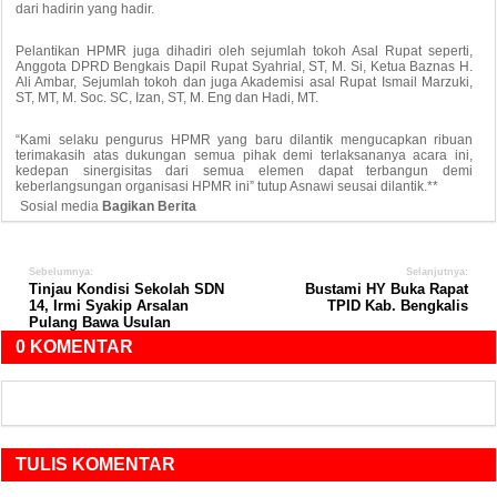
dari hadirin yang hadir.
Pelantikan HPMR juga dihadiri oleh sejumlah tokoh Asal Rupat seperti,
Anggota DPRD Bengkais Dapil Rupat Syahrial, ST, M. Si, Ketua Baznas H.
Ali Ambar, Sejumlah tokoh dan juga Akademisi asal Rupat Ismail Marzuki,
ST, MT, M. Soc. SC, Izan, ST, M. Eng dan Hadi, MT.
“Kami selaku pengurus HPMR yang baru dilantik mengucapkan ribuan
terimakasih atas dukungan semua pihak demi terlaksananya acara ini,
kedepan sinergisitas dari semua elemen dapat terbangun demi
keberlangsungan organisasi HPMR ini” tutup Asnawi seusai dilantik.**
Sosial media
Bagikan Berita
Sebelumnya:
Selanjutnya:
Tinjau Kondisi Sekolah SDN
Bustami HY Buka Rapat
14, Irmi Syakip Arsalan
TPID Kab. Bengkalis
Pulang Bawa Usulan
0 KOMENTAR
TULIS KOMENTAR