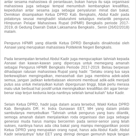
antar sesama mahasiswa di perantauan, bukan hanya itu saja organisasi
mahasiswa juga sebagai tempat menumbuh kembangkan kreatifitas,
kepedulian antar sesama juga sebagai penyaluran minat dan bakat.
Demikian disampaikan Ketua DPRD Kab. Bengkalis, Abdul Kadir pada
pidatonya seusai menghadiri silaturahmi sekaligus melantik pengurus
Himpunan Pelajar Mahasiswa Rupat (HPMR) Bengkalis periode 2017-
2019, di Gedung Daerah Datuk Laksamana Bengkalis , Senin (26/02/2018)
malam.
Pengurus HPMR yang dilantik Ketua DPRD Bengkalis dinakhodai oleh
Asnawi yang merupakan mahasiswa Politeknik Negeri Bengkalis.
Pada kesempatan tersebut Abdul Kadir juga mengucapkan tahniah kepada
Asnawi dan kawan-kawan yang dipercaya untuk memegang amanah
sebagai Pengurus HPMR Bengkalis Periode 2017-2019. Beliau berpesan
dihadapan ratusan mahasiswa Rupat yang hadir. “Selaku orang tua saya
berkewajiban mengingatkan, menasehati dan juga membina adek-adek
semua, jangan jadikan keterbatasan ekonomi membuat adik-adik menjadi
putus asa untuk melanjutkan kuliah diperguruan tinggi, tidak perlu merasa
malu utuk berbuat hal positif untuk meningkatkan kreatifitas diri agar benar-
benar siap terjun kedunia kerja nantinya setelah tamat kuliah” tutur Kadir.
Selain Ketua DPRD, hadir juga dalam acara tersebut, Wakil Ketua DPRD
Kab. Bengkalis DR. H. Indra Gunawan EET, MH yang dalam pidato
sambutanya menyebutkan “Tahniah untuk pengurus yang baru dilantik,
semoga amanah dalam menjalankan roda organisasi dan juga sebagai
generasi muda harus mampu bercermin pada senior-senior yang telah
sukses, nantinya harus ada cika bakal yang mampu menggantikan posisi
Ketua DPRD yang merupakan orang rupat, harus ada Abdul Kadir, Abdul
Kadir selanjutnya” tutur EET yang diiringi dengan gemuruh tepuk tangan