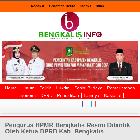
Redaksi
Pedoman Berita
Indeks
Iklan
Home
Umum
Politik
Hukrim
Sosial Budaya
Pemerintahan
Ekonomi
DPRD
Pendidikan
Lainnya
Nasional
Pengurus HPMR Bengkalis Resmi Dilantik
Oleh Ketua DPRD Kab. Bengkalis