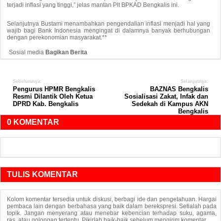
terjadi inflasi yang tinggi,” jelas mantan Plt BPKAD Bengkalis ini.
Selanjutnya Bustami menambahkan pengendalian inflasi menjadi hal yang
wajib bagi Bank Indonesia mengingat di dalamnya banyak berhubungan
dengan perekonomian masyarakat.**
Sosial media
Bagikan Berita
Sebelumnya:
Selanjutnya:
Pengurus HPMR Bengkalis
BAZNAS Bengkalis
Resmi Dilantik Oleh Ketua
Sosialisasi Zakat, Infak dan
DPRD Kab. Bengkalis
Sedekah di Kampus AKN
Bengkalis
0 KOMENTAR
TULIS KOMENTAR
Kolom komentar tersedia untuk diskusi, berbagi ide dan pengetahuan. Hargai
pembaca lain dengan berbahasa yang baik dalam berekspresi. Setialah pada
topik. Jangan menyerang atau menebar kebencian terhadap suku, agama,
ras, atau golongan tertentu. Pikirlah baik-baik sebelum mengirim komentar.