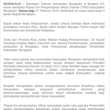
BENGKALIS –
Sekretaris Daerah Kabupaten Bengkalis H Bustami HY,
resmi membuka Rapat Tim Pengendalian Inflasi Daerah (TPID) Kabupaten
Bengkalis,
Selasa pagi
27 Februari 2018, bertempat di ruang rapat lantai II
kantor Bupati Bengkalis.
Rapat diikuti Irwan Mulawarman, selaku Deputi Direktur Bank Indonesia
perwakilan Provinsi Riau, Bryan Adha Asisten Manajer, Fahmi Irsyad Staf
Komunikasi dan Koordinasi Kebijakan.
Serta dari Provinsi Riau, Abdul Madian Kabag Perekonomian, Sri Hayati
Kasubag Analisis Makro EKonomi dan Sarana Perekonomian, perwakilan
perbankan di Bengkalis, serta Forkopimda dilingkungan Pemerintah
Kabupaten Bengkalis.
“Atas nama pribadi dan pemerintah Kabupaten Bengkalis menyambut baik
dengan rapat yang dilaksanakan sesuai dengan keputusan Presiden
Republik Indonesia Nomor 23 tahun 2017 yang memiliki tugas sebagai tim
pengendalian inflasi nasional dalam melakukan pengumpulan data
informasi barang kebutuhan pokok pada tingkat Kabupaten,” ungkap
Bustami.
Bustami mengatakan dalam mengantisipasi ancaman terjadinya inflasi
merupakan sebagai prasyarat pertumbuhan ekonomi yang
berkesinambungan pada akhirnya dapat memberikan manfaat bagi
peningkatan kesejahteraan hidup masyarakat.
“Rapat tim pengendalian inflasi merupakan salah satu agenda Pemerintah
dalam mengendalikan kebutuhan pokok masyarakat untuk menghindari