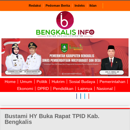
Redaksi
Pedoman Berita
Indeks
Iklan
Home
Umum
Politik
Hukrim
Sosial Budaya
Pemerintahan
Ekonomi
DPRD
Pendidikan
Lainnya
Nasional
Bustami HY Buka Rapat TPID Kab.
Bengkalis