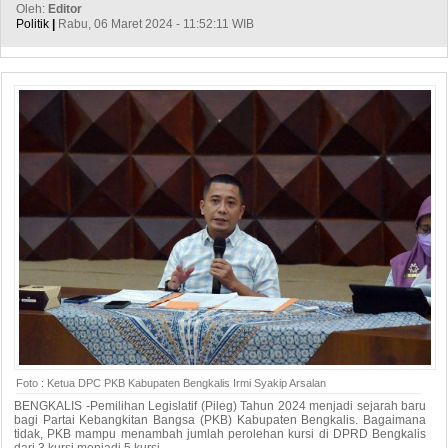
Oleh:
Editor
Politik
|
Rabu, 06 Maret 2024 - 11:52:11 WIB
Foto : Ketua DPC PKB Kabupaten Bengkalis Irmi Syakip Arsalan
BENGKALIS -Pemilihan Legislatif (Pileg) Tahun 2024 menjadi sejarah baru
bagi Partai Kebangkitan Bangsa (PKB) Kabupaten Bengkalis. Bagaimana
tidak, PKB mampu menambah jumlah perolehan kursi di DPRD Bengkalis
dari 3 kursi menjadi 5 kursi.