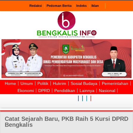
Redaksi
Pedoman Berita
Indeks
Iklan
Home
Umum
Politik
Hukrim
Sosial Budaya
Pemerintahan
Ekonomi
DPRD
Pendidikan
Lainnya
Nasional
Catat Sejarah Baru, PKB Raih 5 Kursi DPRD
Bengkalis