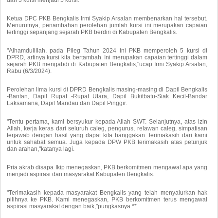
Ketua DPC PKB Bengkalis Irmi Syakip Arsalan membenarkan hal tersebut.
Menurutnya, penambahan perolehan jumlah kursi ini merupakan capaian
tertinggi sepanjang sejarah PKB berdiri di Kabupaten Bengkalis.
"Alhamdulillah, pada Pileg Tahun 2024 ini PKB memperoleh 5 kursi di
DPRD, artinya kursi kita bertambah. Ini merupakan capaian tertinggi dalam
sejarah PKB mengabdi di Kabupaten Bengkalis,"ucap Irmi Syakip Arsalan,
Rabu (6/3/2024).
Perolehan lima kursi di DPRD Bengkalis masing-masing di Dapil Bengkalis
-Bantan, Dapil Rupat -Rupat Utara, Dapil Bukitbatu-Siak Kecil-Bandar
Laksamana, Dapil Mandau dan Dapil Pinggir.
"Tentu pertama, kami bersyukur kepada Allah SWT. Selanjutnya, atas izin
Allah, kerja keras dari seluruh caleg, pengurus, relawan caleg, simpatisan
terjawab dengan hasil yang dapat kita banggakan. terimakasih dari kami
untuk sahabat semua. Juga kepada DPW PKB terimakasih atas petunjuk
dan arahan,"katanya lagi.
Pria akrab disapa Ikip menegaskan, PKB berkomitmen mengawal apa yang
menjadi aspirasi dari masyarakat Kabupaten Bengkalis.
"Terimakasih kepada masyarakat Bengkalis yang telah menyalurkan hak
pilihnya ke PKB. Kami menegaskan, PKB berkomitmen terus mengawal
aspirasi masyarakat dengan baik,"pungkasnya.**