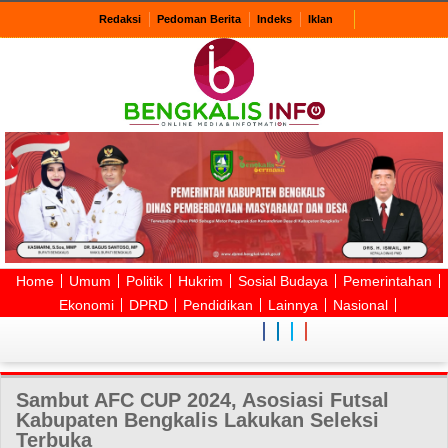
Redaksi
Pedoman Berita
Indeks
Iklan
Home
Umum
Politik
Hukrim
Sosial Budaya
Pemerintahan
Ekonomi
DPRD
Pendidikan
Lainnya
Nasional
Sambut AFC CUP 2024, Asosiasi Futsal
Kabupaten Bengkalis Lakukan Seleksi
Terbuka