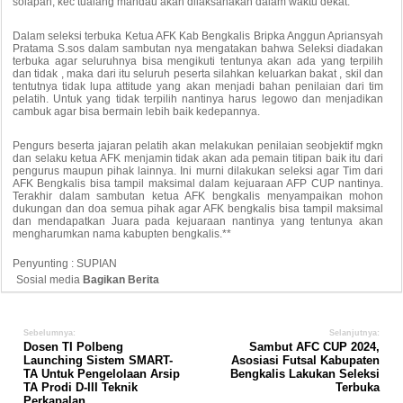
solapan, kec tualang mandau akan dilaksanakan dalam waktu dekat.
Dalam seleksi terbuka Ketua AFK Kab Bengkalis Bripka Anggun Apriansyah
Pratama S.sos dalam sambutan nya mengatakan bahwa Seleksi diadakan
terbuka agar seluruhnya bisa mengikuti tentunya akan ada yang terpilih
dan tidak , maka dari itu seluruh peserta silahkan keluarkan bakat , skil dan
tentutnya tidak lupa attitude yang akan menjadi bahan penilaian dari tim
pelatih. Untuk yang tidak terpilih nantinya harus legowo dan menjadikan
cambuk agar bisa bermain lebih baik kedepannya.
Pengurs beserta jajaran pelatih akan melakukan penilaian seobjektif mgkn
dan selaku ketua AFK menjamin tidak akan ada pemain titipan baik itu dari
pengurus maupun pihak lainnya. Ini murni dilakukan seleksi agar Tim dari
AFK Bengkalis bisa tampil maksimal dalam kejuaraan AFP CUP nantinya.
Terakhir dalam sambutan ketua AFK bengkalis menyampaikan mohon
dukungan dan doa semua pihak agar AFK bengkalis bisa tampil maksimal
dan mendapatkan Juara pada kejuaraan nantinya yang tentunya akan
mengharumkan nama kabupten bengkalis.**
Penyunting : SUPIAN
Sosial media
Bagikan Berita
Sebelumnya:
Selanjutnya:
Dosen TI Polbeng
Sambut AFC CUP 2024,
Launching Sistem SMART-
Asosiasi Futsal Kabupaten
TA Untuk Pengelolaan Arsip
Bengkalis Lakukan Seleksi
TA Prodi D-III Teknik
Terbuka
Perkapalan