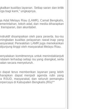
tkan kualitas layanan. Setiap saran dan kritik
rga bagi kami,” ungkapnya.
aga Adat Melayu Riau (LAMR), Camat Bengkalis,
pemerintahan, tokoh adat, dan media diharapkan
transparan, dan akuntabel.
struktif disampaikan oleh para peserta. Isu-isu
eningkatan kualitas pelayanan rawat inap yang
h masyarakat. Perwakilan LAMR juga menekankan
dijunjung tinggi oleh masyarakat Melayu Riau.
nyatakan komitmennya untuk menindaklanjuti
alam terhadap setiap isu yang diangkat, serta
hatan secara menyeluruh.
p dapat terus memberikan layanan yang lebih
iharapkan dapat menjadi agenda rutin yang
ntara RSUD, masyarakat, dan seluruh pemangku
rpercaya di Kabupaten Bengkalis.(Rls)**