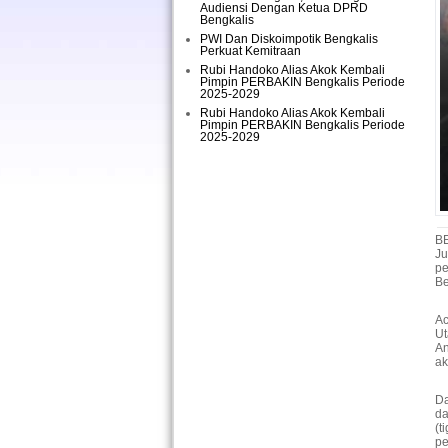
Audiensi Dengan Ketua DPRD
Bengkalis
PWI Dan Diskoimpotik Bengkalis
Perkuat Kemitraan
Rubi Handoko Alias Akok Kembali
Pimpin PERBAKIN Bengkalis Periode
2025-2029
Rubi Handoko Alias Akok Kembali
Pimpin PERBAKIN Bengkalis Periode
2025-2029
B
Ju
p
Be
Ac
Ut
An
ak
Da
da
(t
pe