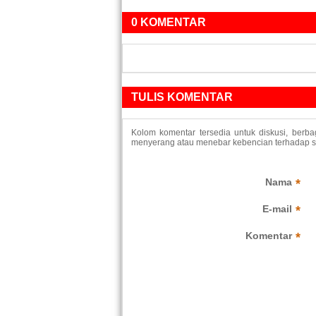
0 KOMENTAR
TULIS KOMENTAR
Kolom komentar tersedia untuk diskusi, berb
menyerang atau menebar kebencian terhadap suk
Nama
*
E-mail
*
Komentar
*