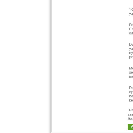
“R
ya
Fo
Ca
da
Da
ya
ny
pe
M
se
me
De
o
be
ke
Pe
Sos
Ba