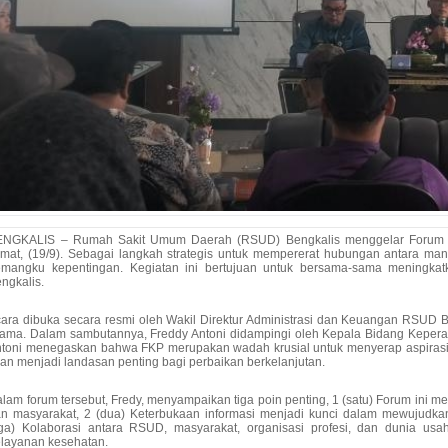
ENGKALIS – Rumah Sakit Umum Daerah (RSUD) Bengkalis menggelar Forum Ko
mat, (19/9). Sebagai langkah strategis untuk mempererat hubungan antara man
emangku kepentingan. Kegiatan ini bertujuan untuk bersama-sama meningka
ngkalis.
ara dibuka secara resmi oleh Wakil Direktur Administrasi dan Keuangan RSUD Be
ama. Dalam sambutannya, Freddy Antoni didampingi oleh Kepala Bidang Keper
toni menegaskan bahwa FKP merupakan wadah krusial untuk menyerap aspirasi d
an menjadi landasan penting bagi perbaikan berkelanjutan.
lam forum tersebut, Fredy, menyampaikan tiga poin penting, 1 (satu) Forum ini 
n masyarakat, 2 (dua) Keterbukaan informasi menjadi kunci dalam mewujudka
iga) Kolaborasi antara RSUD, masyarakat, organisasi profesi, dan dunia us
layanan kesehatan.