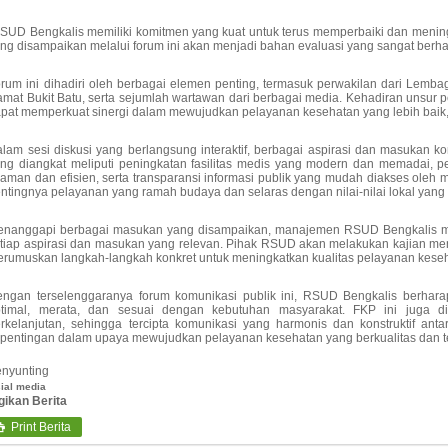
SUD Bengkalis memiliki komitmen yang kuat untuk terus memperbaiki dan meningka
ng disampaikan melalui forum ini akan menjadi bahan evaluasi yang sangat berha
rum ini dihadiri oleh berbagai elemen penting, termasuk perwakilan dari Lemb
mat Bukit Batu, serta sejumlah wartawan dari berbagai media. Kehadiran unsur 
pat memperkuat sinergi dalam mewujudkan pelayanan kesehatan yang lebih baik, 
lam sesi diskusi yang berlangsung interaktif, berbagai aspirasi dan masukan kon
ng diangkat meliputi peningkatan fasilitas medis yang modern dan memadai, p
aman dan efisien, serta transparansi informasi publik yang mudah diakses ole
ntingnya pelayanan yang ramah budaya dan selaras dengan nilai-nilai lokal yang 
enanggapi berbagai masukan yang disampaikan, manajemen RSUD Bengkalis me
tiap aspirasi dan masukan yang relevan. Pihak RSUD akan melakukan kajian mend
rumuskan langkah-langkah konkret untuk meningkatkan kualitas pelayanan kese
ngan terselenggaranya forum komunikasi publik ini, RSUD Bengkalis berhara
ptimal, merata, dan sesuai dengan kebutuhan masyarakat. FKP ini juga d
rkelanjutan, sehingga tercipta komunikasi yang harmonis dan konstruktif a
pentingan dalam upaya mewujudkan pelayanan kesehatan yang berkualitas dan te
nyunting
ial media
gikan Berita
Print Berita
