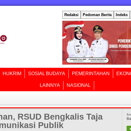
Redaksi
Pedoman Berita
Indeks
HUKRIM
SOSIAL BUDAYA
PEMERINTAHAN
EKON
LAINNYA
NASIONAL
nan, RSUD Bengkalis Taja
So
Ba
munikasi Publik