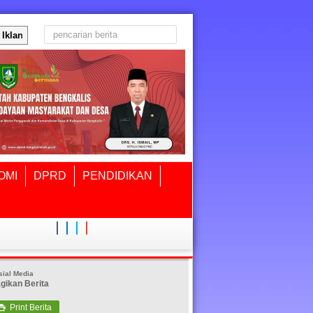
Iklan
OMI
DPRD
PENDIDIKAN
sial Media
gikan Berita
Print Berita
