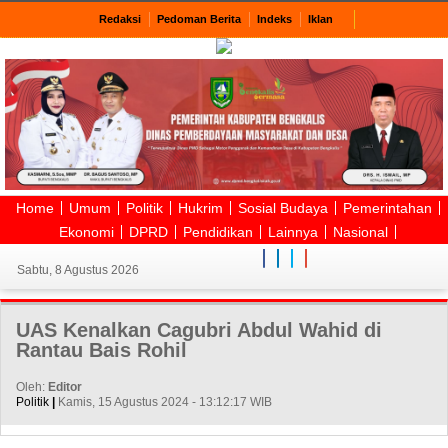
Redaksi
Pedoman Berita
Indeks
Iklan
Home
Umum
Politik
Hukrim
Sosial Budaya
Pemerintahan
Ekonomi
DPRD
Pendidikan
Lainnya
Nasional
Sabtu, 8 Agustus 2026
UAS Kenalkan Cagubri Abdul Wahid di
Rantau Bais Rohil
Oleh:
Editor
Politik
|
Kamis, 15 Agustus 2024 - 13:12:17 WIB