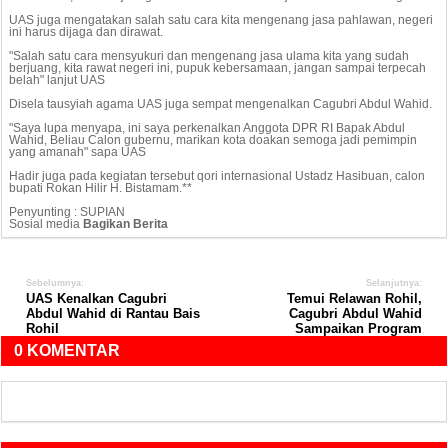
UAS juga mengatakan salah satu cara kita mengenang jasa pahlawan, negeri
ini harus dijaga dan dirawat.
"Salah satu cara mensyukuri dan mengenang jasa ulama kita yang sudah
berjuang, kita rawat negeri ini, pupuk kebersamaan, jangan sampai terpecah
belah" lanjut UAS
Disela tausyiah agama UAS juga sempat mengenalkan Cagubri Abdul Wahid.
"Saya lupa menyapa, ini saya perkenalkan Anggota DPR RI Bapak Abdul
Wahid, Beliau Calon gubernu, marikan kota doakan semoga jadi pemimpin
yang amanah" sapa UAS
Hadir juga pada kegiatan tersebut qori internasional Ustadz Hasibuan, calon
bupati Rokan Hilir H. Bistamam.**
Penyunting : SUPIAN
Sosial media
Bagikan Berita
Sebelumnya:
Selanjutnya:
UAS Kenalkan Cagubri
Temui Relawan Rohil,
Abdul Wahid di Rantau Bais
Cagubri Abdul Wahid
Rohil
Sampaikan Program
0 KOMENTAR