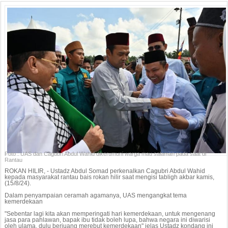
Foto : UAS dan Cagubri Abdul Wahid dikerumuni warga mau salaman pada saat di
Rantau
ROKAN HILIR, - Ustadz Abdul Somad perkenalkan Cagubri Abdul Wahid
kepada masyarakat rantau bais rokan hilir saat mengisi tabligh akbar kamis,
(15/8/24).
Dalam penyampaian ceramah agamanya, UAS mengangkat tema
kemerdekaan
"Sebentar lagi kita akan memperingati hari kemerdekaan, untuk mengenang
jasa para pahlawan, bapak ibu tidak boleh lupa, bahwa negara ini diwarisi
oleh ulama, dulu berjuang merebut kemerdekaan" jelas Ustadz kondang ini