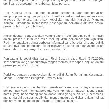
menghormati proses hukum yang sedang berjalan dan tidak membangun
opini yang berpotensi mengaburkan fakta perkara.
Rudi Saputra selaku pelapor sekaligus korban dugaan pengeroyokan
menjadi pihak yang menyampaikan klarifikasi terkait perkembangan kasus
tersebut. Sementara itu, pihak kepolisian melalui Kapolsek Mandau,
Kompol Primadona, memastikan penanganan perkara dilakukan sesuai
prosedur hukum yang berlaku.
Kasus dugaan pengeroyokan yang dialami Rudi Saputra saat ini masih
dalam proses hukum dan telah menunjukkan perkembangan signifikan.
Rudi menegaskan bahwa berbagai informasi yang beredar di ruang publik
seharusnya tidak menggiring opini masyarakat sebelum adanya kepastian
hukum dari proses penyidikan dan persidangan.
Pernyataan tersebut disampaikan Rudi Saputra pada Rabu (24/6/2026),
saat perkara yang dilaporkannya tengah memasuki tahapan lanjutan dalam
proses penegakan hukum.
Peristiwa dugaan pengeroyokan itu terjadi di Jalan Pertanian, Kecamatan
Mandau, Kabupaten Bengkalis, Provinsi Riau
Rudi merasa perlu memberikan penjelasan karena munculnya sejumlah
pemberitaan yang memuat berbagai versi kronologi kejadian. Menurutnya,
narasi yang berkembang tanpa dasar fakta yang telah teruji berpotensi
memengaruhi persepsi publik dan mengganggu objektivitas dalam melihat
perkara yang sedang ditangani aparat penegak hukum.