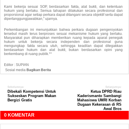
Kami bekerja sesuai SOP, berdasarkan fakta, alat bukti, dan ketentuan
hukum yang berlaku. Semua tahapan dilakukan secara profesional dan
proporsional agar setiap perkara dapat ditangani secara objektif serta dapat
dipertanggungjawabkan," ujarnya.
Perkembangan ini menunjukkan bahwa perkara dugaan pengeroyokan
tersebut masih terus berproses sesuai mekanisme hukum yang berlaku.
Masyarakat pun diharapkan memberikan ruang kepada aparat penegak
hukum untuk bekerja secara independen dan profesional guna
mengungkap fakta secara utuh, sehingga keadilan dapat ditegakkan
berdasarkan hukum dan alat bukti, bukan berdasarkan opini yang
berkembang di ruang publik.**
Editor : SUPIAN
Sosial media
Bagikan Berita
Sebelumnya:
Selanjutnya:
Dibekali Kompetensi Untuk
Ketua DPRD Riau
Sukseskan Program Makan
Kaderismanto Sambangi
Bergizi Gratis
Mahasiswa UMRI Korban
Dugaan Kekerasan di RS
Awal Bros
0 KOMENTAR