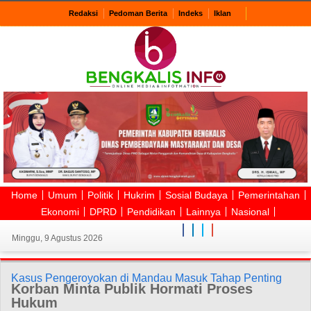
Redaksi
Pedoman Berita
Indeks
Iklan
Home
Umum
Politik
Hukrim
Sosial Budaya
Pemerintahan
Ekonomi
DPRD
Pendidikan
Lainnya
Nasional
Minggu, 9 Agustus 2026
Kasus Pengeroyokan di Mandau Masuk Tahap Penting
Korban Minta Publik Hormati Proses
Hukum