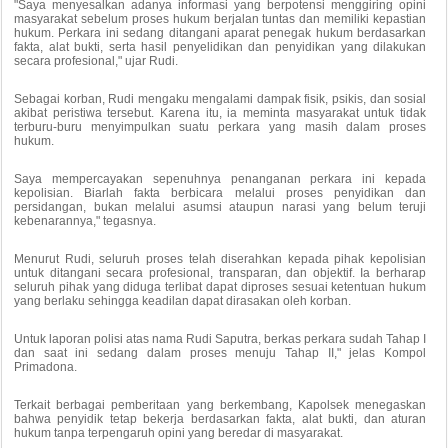
"Saya menyesalkan adanya informasi yang berpotensi menggiring opini
masyarakat sebelum proses hukum berjalan tuntas dan memiliki kepastian
hukum. Perkara ini sedang ditangani aparat penegak hukum berdasarkan
fakta, alat bukti, serta hasil penyelidikan dan penyidikan yang dilakukan
secara profesional," ujar Rudi.
Sebagai korban, Rudi mengaku mengalami dampak fisik, psikis, dan sosial
akibat peristiwa tersebut. Karena itu, ia meminta masyarakat untuk tidak
terburu-buru menyimpulkan suatu perkara yang masih dalam proses
hukum.
Saya mempercayakan sepenuhnya penanganan perkara ini kepada
kepolisian. Biarlah fakta berbicara melalui proses penyidikan dan
persidangan, bukan melalui asumsi ataupun narasi yang belum teruji
kebenarannya," tegasnya.
Menurut Rudi, seluruh proses telah diserahkan kepada pihak kepolisian
untuk ditangani secara profesional, transparan, dan objektif. Ia berharap
seluruh pihak yang diduga terlibat dapat diproses sesuai ketentuan hukum
yang berlaku sehingga keadilan dapat dirasakan oleh korban.
Untuk laporan polisi atas nama Rudi Saputra, berkas perkara sudah Tahap I
dan saat ini sedang dalam proses menuju Tahap II," jelas Kompol
Primadona.
Terkait berbagai pemberitaan yang berkembang, Kapolsek menegaskan
bahwa penyidik tetap bekerja berdasarkan fakta, alat bukti, dan aturan
hukum tanpa terpengaruh opini yang beredar di masyarakat.