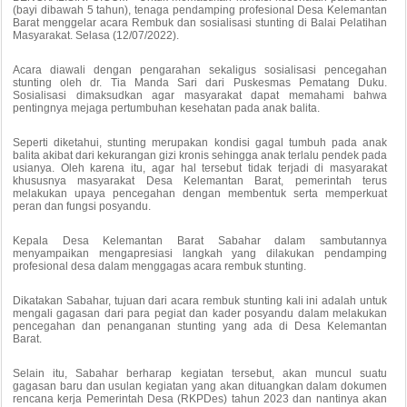
(bayi dibawah 5 tahun), tenaga pendamping profesional Desa Kelemantan
Barat menggelar acara Rembuk dan sosialisasi stunting di Balai Pelatihan
Masyarakat. Selasa (12/07/2022).
Acara diawali dengan pengarahan sekaligus sosialisasi pencegahan
stunting oleh dr. Tia Manda Sari dari Puskesmas Pematang Duku.
Sosialisasi dimaksudkan agar masyarakat dapat memahami bahwa
pentingnya mejaga pertumbuhan kesehatan pada anak balita.
Seperti diketahui, stunting merupakan kondisi gagal tumbuh pada anak
balita akibat dari kekurangan gizi kronis sehingga anak terlalu pendek pada
usianya. Oleh karena itu, agar hal tersebut tidak terjadi di masyarakat
khususnya masyarakat Desa Kelemantan Barat, pemerintah terus
melakukan upaya pencegahan dengan membentuk serta memperkuat
peran dan fungsi posyandu.
Kepala Desa Kelemantan Barat Sabahar dalam sambutannya
menyampaikan mengapresiasi langkah yang dilakukan pendamping
profesional desa dalam menggagas acara rembuk stunting.
Dikatakan Sabahar, tujuan dari acara rembuk stunting kali ini adalah untuk
mengali gagasan dari para pegiat dan kader posyandu dalam melakukan
pencegahan dan penanganan stunting yang ada di Desa Kelemantan
Barat.
Selain itu, Sabahar berharap kegiatan tersebut, akan muncul suatu
gagasan baru dan usulan kegiatan yang akan dituangkan dalam dokumen
rencana kerja Pemerintah Desa (RKPDes) tahun 2023 dan nantinya akan