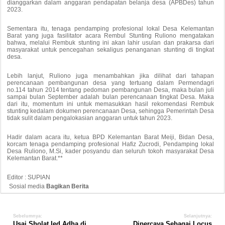
dianggarkan dalam anggaran pendapatan belanja desa (APBDes) tahun
2023.
Sementara itu, tenaga pendamping profesional lokal Desa Kelemantan
Barat yang juga fasilitator acara Rembul Stunting Ruliono mengatakan
bahwa, melalui Rembuk stunting ini akan lahir usulan dan prakarsa dari
masyarakat untuk pencegahan sekaligus penanganan stunting di tingkat
desa.
Lebih lanjut, Ruliono juga menambahkan jika dilihat dari tahapan
perencanaan pembangunan desa yang tertuang dalam Permendagri
no.114 tahun 2014 tentang pedoman pembangunan Desa, maka bulan juli
sampai bulan September adalah bulan perencanaan tingkat Desa. Maka
dari itu, momentum ini untuk memasukkan hasil rekomendasi Rembuk
stunting kedalam dokumen perencanaan Desa, sehingga Pemerintah Desa
tidak sulit dalam pengalokasian anggaran untuk tahun 2023.
Hadir dalam acara itu, ketua BPD Kelemantan Barat Meiji, Bidan Desa,
korcam tenaga pendamping profesional Hafiz Zucrodi, Pendamping lokal
Desa Ruliono, M.Si, kader posyandu dan seluruh tokoh masyarakat Desa
Kelemantan Barat.**
Editor : SUPIAN
Sosial media
Bagikan Berita
Sebelumnya:
Selanjutnya:
Usai Sholat Ied Adha di
Dipercaya Sebagai Locus