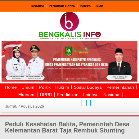
Redaksi
Pedoman Berita
Indeks
Iklan
Home
Umum
Politik
Hukrim
Sosial Budaya
Pemerintahan
Ekonomi
DPRD
Pendidikan
Lainnya
Nasional
Jum'at, 7 Agustus 2026
Peduli Kesehatan Balita, Pemerintah Desa
Kelemantan Barat Taja Rembuk Stunting